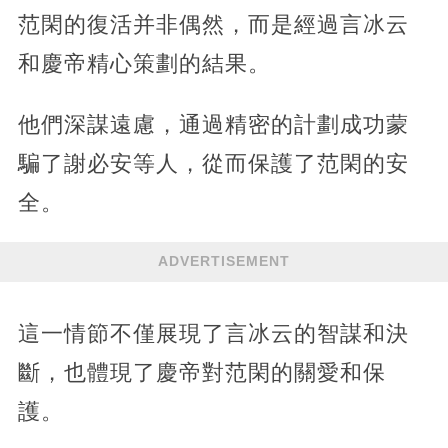
范閑的復活并非偶然，而是經過言冰云
和慶帝精心策劃的結果。
他們深謀遠慮，通過精密的計劃成功蒙
騙了謝必安等人，從而保護了范閑的安
全。
ADVERTISEMENT
這一情節不僅展現了言冰云的智謀和決
斷，也體現了慶帝對范閑的關愛和保
護。