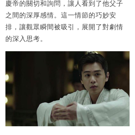
慶帝的關切和詢問，讓人看到了他父子
之間的深厚感情。這一情節的巧妙安
排，讓觀眾瞬間被吸引，展開了對劇情
的深入思考。