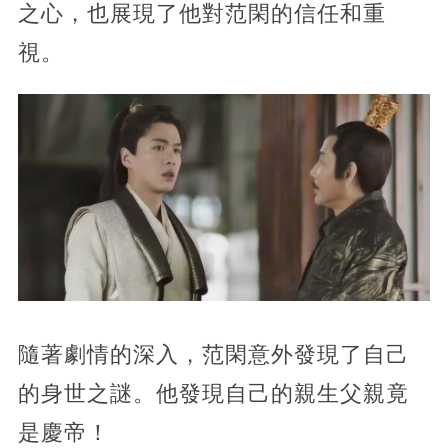
之心，也展現了他對范閑的信任和重
視。
隨著劇情的深入，范閑意外發現了自己
的身世之謎。他發現自己的親生父親竟
是慶帝！