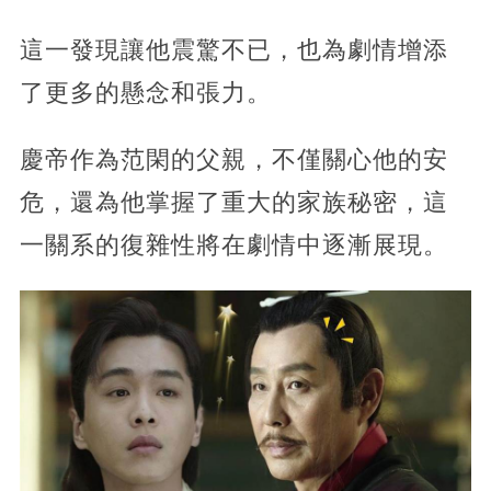
這一發現讓他震驚不已，也為劇情增添
了更多的懸念和張力。
慶帝作為范閑的父親，不僅關心他的安
危，還為他掌握了重大的家族秘密，這
一關系的復雜性將在劇情中逐漸展現。