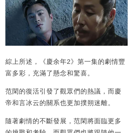
綜上所述，《慶余年2》第一集的劇情豐
富多彩，充滿了懸念和驚喜。
范閑的復活引發了觀眾們的熱議，而慶
帝和言冰云的關系也更加撲朔迷離。
隨著劇情的不斷發展，范閑將面臨更多
的挑戰和考驗，而觀眾們也將跟隨他一