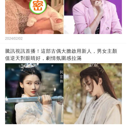
2024/02/02
騰訊視訊首播！這部古偶大膽啟用新人，男女主顏
值逆天對眼睛好，劇情氛圍感拉滿