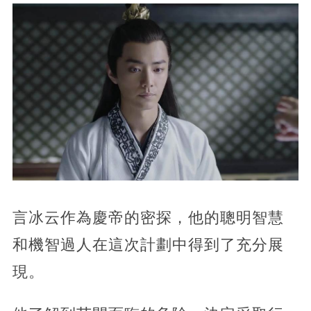
言冰云作為慶帝的密探，他的聰明智慧
和機智過人在這次計劃中得到了充分展
現。