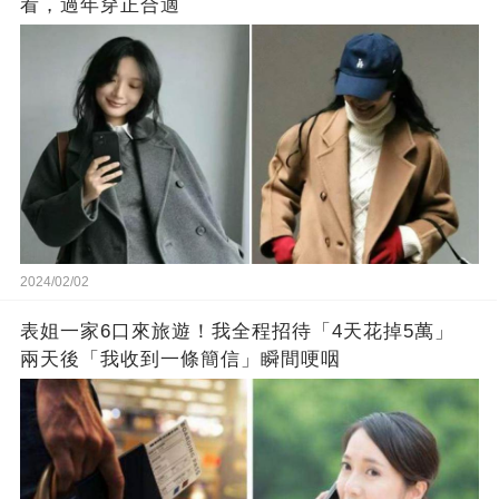
看，過年穿正合適
2024/02/02
表姐一家6口來旅遊！我全程招待「4天花掉5萬」
兩天後「我收到一條簡信」瞬間哽咽