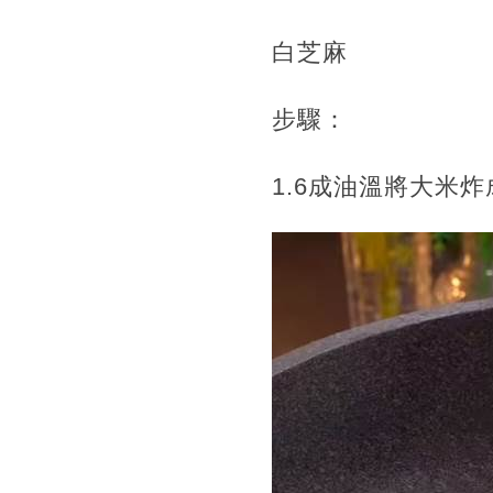
白芝麻
步驟：
1.6成油溫將大米