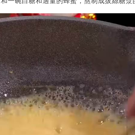
水和一碗白糖和適量的蜂蜜，熬制成拔絲糖漿