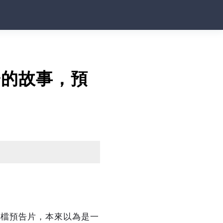
子的故事，預
定檔預告片，本來以為是一