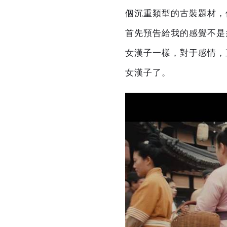
個沉重類型的古裝題材，
首先預告給我的感覺不是
女漢子一樣，對于感情，
女漢子了。