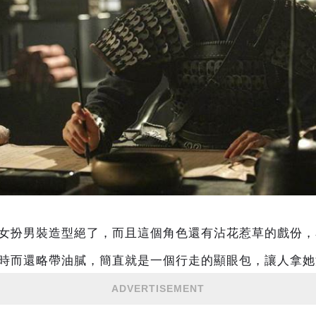
女扮男裝造型絕了，而且這個角色還有沾花惹草的戲份，
時而還略帶油膩，簡直就是一個行走的顯眼包，讓人拿她
ADVERTISEMENT