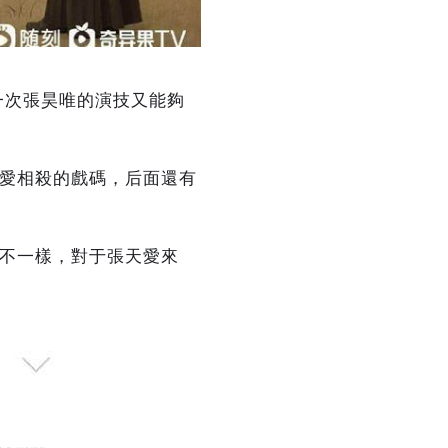
一次張昊唯的演技又能夠
愛相殺的戲碼，后面還有
不一樣，對于張天愛來