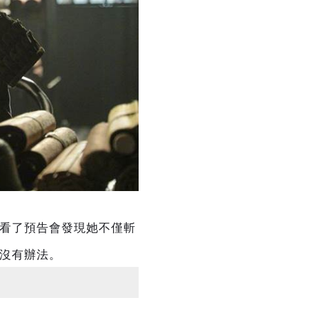
看了預告會發現她不僅斬
沒有辦法。