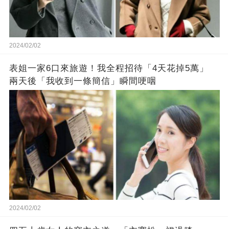
2024/02/02
表姐一家6口來旅遊！我全程招待「4天花掉5萬」
兩天後「我收到一條簡信」瞬間哽咽
2024/02/02