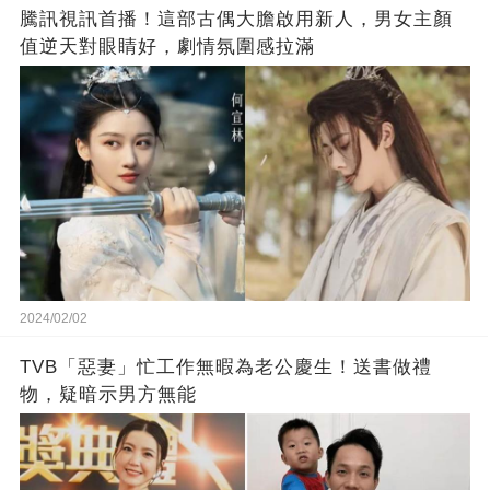
騰訊視訊首播！這部古偶大膽啟用新人，男女主顏
值逆天對眼睛好，劇情氛圍感拉滿
2024/02/02
TVB「惡妻」忙工作無暇為老公慶生！送書做禮
物，疑暗示男方無能