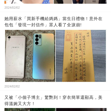
2024/02/02
她用薪水「買新手機給媽媽」當生日禮物！意外在
包包「發現一封信件」眾人看了全淚崩!
2024/02/02
又被「小個子博主」驚艷到！穿衣簡單還顯高，美
得溫婉又大方！