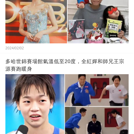
2024/02/02
多哈世錦賽場館氣溫低至20度，全紅嬋和師兄王宗
源賽跑暖身