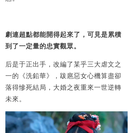
劇連超點都能開得起來了，可見是累積
到了一定量的忠實觀眾。
后是于正出手，改編了某乎三大虐文之
一的《洗鉛華》，跋扈惡女心機算盡卻
落得慘死結局，大婚之夜重來一世逆轉
未來。